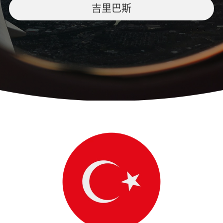
吉里巴斯
繁體中文
0282751181
繁體中文
toca_office@toca-tw.org
English
成為本會會員