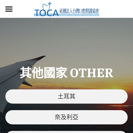
×
×
部落格分類
商品分類
首頁
所有商品分類
所有博客分類
關於本會
口腔照護資訊
課程申請
課程資訊
口腔照護專業團隊
其他國家 OTHER
口腔照護團隊服務
指導員證書
課程報名
申請講師授課
指導員課程簡介
健康促進服務
土耳其
課程花絮
捐款支持
志工招募
奈及利亞
服務紀錄
衛教教室
TOCA商城