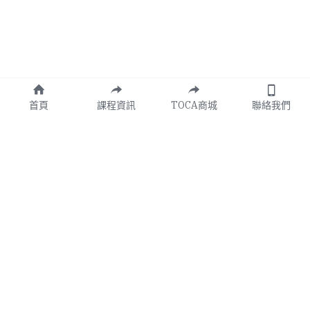
首頁
課程資訊
TOCA商城
聯絡我們
0282751181
toca_office@toca-tw.org
設立核准：台內社字第1010216563號
統一編號：34983206
會　　址：600嘉義市東區林森里民權路208-4號
聯  絡  處：220新北市板橋區府中路153-1號9樓
(MAP)
Copyright © 社團法人台灣口腔照護協會 All Rights 
Reserved.