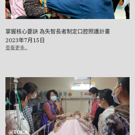
繁體中文
0282751181
繁體中文
掌握核心要訣 為失智長者制定口腔照護計畫
toca_office@toca-tw.org
2023年7月15日
English
查看更多...
成為本會會員