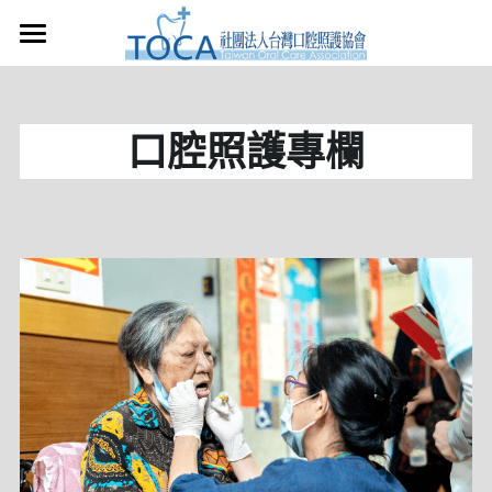
×
×
部落格分類
商品分類
首頁
所有商品分類
所有博客分類
關於本會
口腔照護專欄
口腔照護資訊
課程申請
課程資訊
口腔照護專業團隊
口腔照護團隊服務
指導員證書
課程報名
申請講師授課
指導員課程簡介
健康促進服務
課程花絮
捐款支持
志工招募
服務紀錄
衛教教室
TOCA商城