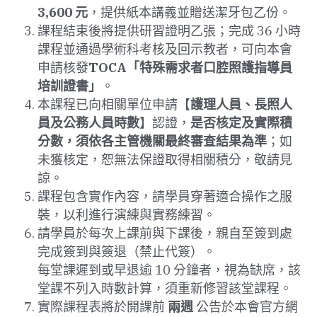
3,600 元
，提供紙本講義並贈送潔牙包乙份。
課程結束後將提供研習證明乙張；完成 36 小時
課程並通過學術科考核及回示教者，可向本會
申請核發
TOCA「特殊需求者口腔照護指導員
培訓證書」
。
本課程已向相關單位申請【
護理人員、長照人
員及公務人員時數
】認證，
是否核定及實際積
分數，須依各主管機關最終審查結果為準
；如
未獲核定，恕無法保證取得相關積分，敬請見
諒。
課程包含實作內容，請學員穿著適合操作之服
裝，以利進行演練與實務練習。
請學員於每次上課前與下課後，親自至簽到處
完成簽到與簽退（禁止代簽）。
每堂課遲到或早退逾 10 分鐘者，視為缺席，該
堂課不列入時數計算，須重新修習該堂課程。
實際課程表將於開課前 
兩週
 公告於本會官方網