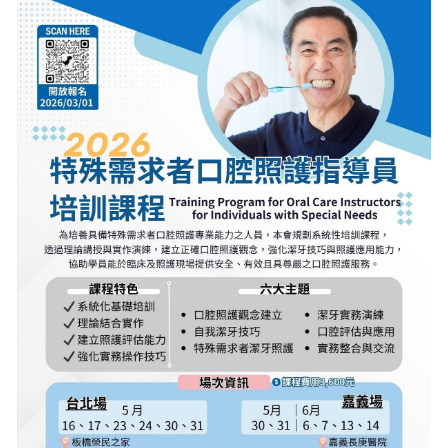
繁體中文
0282751181
繁體中文
toca_office@toca-tw.org
English
成為本會會員