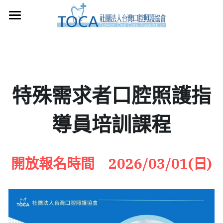
×
×
部落格分類
商品分類
首頁
所有商品分類
所有博客分類
關於本會
口腔照護資訊
課程申請
特殊需求者口腔照護指
課程資訊
口腔照護專業團隊
導員培訓課程
口腔照護團隊服務
指導員證書
課程報名
申請講師授課
指導員課程簡介
健康促進服務
開放報名時間　2026/03/01(日)
課程花絮
捐款支持
志工招募
服務紀錄
衛教教室
TOCA商城